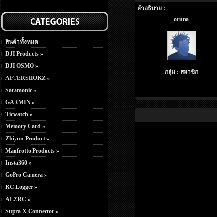
คำอธิบาย :
oruna
สินค้าทั้งหมด
DJI Products »
DJI OSMO »
กลุ่ม : สมาชิก
AFTERSHOKZ »
Saramonic »
GARMIN »
Ticwatch »
Memory Card »
Zhiyun Product »
Manfrotto Products »
Insta360 »
GoPro Camera »
RC Logger »
ALZRC »
Supra X Connector »