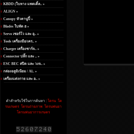
KBDD (ใบหาง แพดเดิ้ล.. »
ALIGN »
Canopy หัวคานูปี้ »
Blades ใบพัด ฮ »
Servo เซอร์โว และ อุ.. »
Tools เครื่องมือ/เคร.. »
Charger เครื่องชาร์จ.. »
Connector ปลั๊ก และ .. »
ESC BEC สปีด และ วงจ.. »
กล่องอลูมิเนียม / Al.. »
เครื่องแต่งกาย และ อ.. »
คำสำหรับใช้ในการค้นหา :
โดรน
โด
รนเกษตร
โดรนถ่ายภาพ
โดรนพ่นยา
โดรนพ่นยาการเกษตร