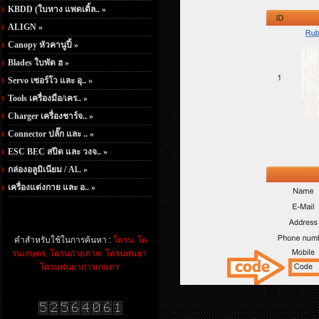
KBDD (ใบหาง แพดเดิ้ล.. »
ALIGN »
Canopy หัวคานูปี้ »
Blades ใบพัด ฮ »
Servo เซอร์โว และ อุ.. »
Tools เครื่องมือ/เคร.. »
Charger เครื่องชาร์จ.. »
Connector ปลั๊ก และ .. »
ESC BEC สปีด และ วงจ.. »
กล่องอลูมิเนียม / Al.. »
เครื่องแต่งกาย และ อ.. »
คำสำหรับใช้ในการค้นหา :
โดรน
โด
รนเกษตร
โดรนถ่ายภาพ
โดรนพ่นยา
โดรนพ่นยาการเกษตร