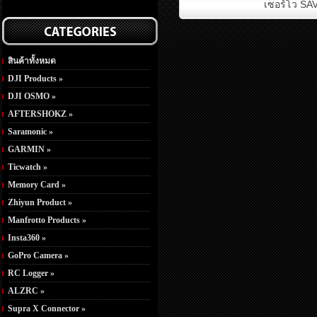
เซอร์โว SA
สินค้าทั้งหมด
DJI Products »
DJI OSMO »
AFTERSHOKZ »
Saramonic »
GARMIN »
Ticwatch »
Memory Card »
Zhiyun Product »
Manfrotto Products »
Insta360 »
GoPro Camera »
RC Logger »
ALZRC »
Supra X Connector »