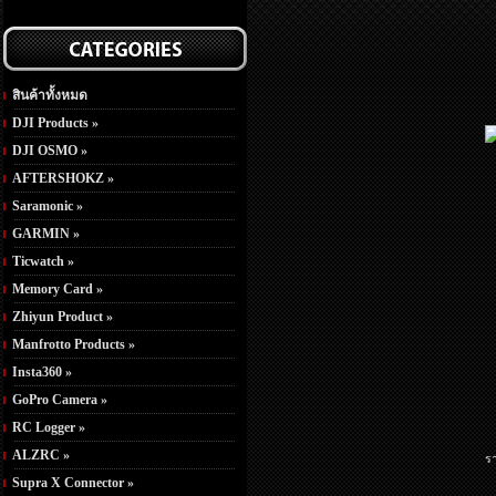
สินค้าทั้งหมด
DJI Products »
DJI OSMO »
AFTERSHOKZ »
Saramonic »
GARMIN »
Ticwatch »
Memory Card »
Zhiyun Product »
Manfrotto Products »
Insta360 »
GoPro Camera »
RC Logger »
ALZRC »
ร
Supra X Connector »