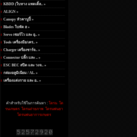
KBDD (ใบหาง แพดเดิ้ล.. »
ALIGN »
Canopy หัวคานูปี้ »
Blades ใบพัด ฮ »
Servo เซอร์โว และ อุ.. »
Tools เครื่องมือ/เคร.. »
Charger เครื่องชาร์จ.. »
Connector ปลั๊ก และ .. »
ESC BEC สปีด และ วงจ.. »
กล่องอลูมิเนียม / Al.. »
เครื่องแต่งกาย และ อ.. »
คำสำหรับใช้ในการค้นหา :
โดรน
โด
รนเกษตร
โดรนถ่ายภาพ
โดรนพ่นยา
โดรนพ่นยาการเกษตร