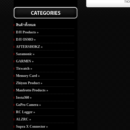
Tic
สินค้าทั้งหมด
DJI Products »
DJI OSMO »
AFTERSHOKZ »
Saramonic »
GARMIN »
Ticwatch »
Memory Card »
Zhiyun Product »
Manfrotto Products »
Insta360 »
GoPro Camera »
RC Logger »
ALZRC »
Supra X Connector »