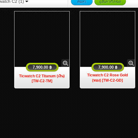
watch C2 (1)
7,900.00 ฿
7,900.00 ฿
Ticwatch C2 Rose Gold
Ticwatch C2 Titanum (เงิน)
(ทอง) [TW-C2-GD]
[TW-C2-TM]