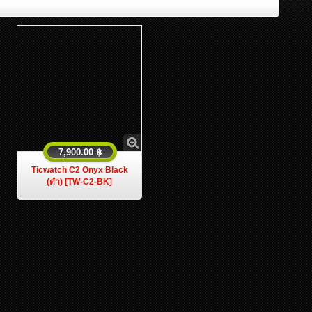
7,900.00 ฿
Ticwatch C2 Onyx Black
(ดำ) [TW-C2-BK]