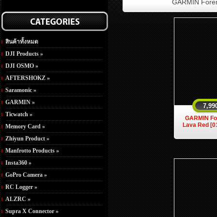
GARMIN Forer
สินค้าทั้งหมด
DJI Products »
DJI OSMO »
AFTERSHOKZ »
Saramonic »
GARMIN »
7,99
Ticwatch »
GARMIN Fo
Lava Red [0
Memory Card »
Zhiyun Product »
Manfrotto Products »
Insta360 »
GoPro Camera »
RC Logger »
ALZRC »
Supra X Connector »