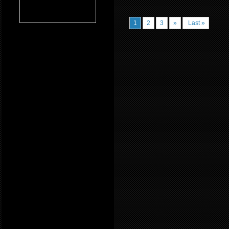
1
2
3
»
Last »