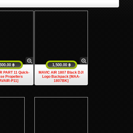
300.00 ฿
1,500.00 ฿
R PART 11 Quick-
MAVIC AIR 1807 Black DJI
se Propellers
Logo Backpack [MAA-
AVAIR-P11]
1807BK]