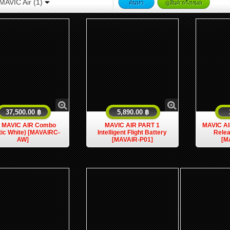
MAVIC Air (1)
37,500.00 ฿
5,890.00 ฿
I MAVIC AIR Combo
MAVIC AIR PART 1
MAVIC AI
tic White) [MAVAIRC-
Intelligent Flight Battery
Relea
AW]
[MAVAIR-P01]
[M