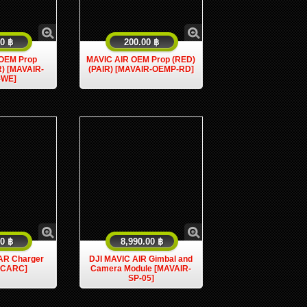
0 ฿
200.00 ฿
OEM Prop
MAVIC AIR OEM Prop (RED)
R) [MAVAIR-
(PAIR) [MAVAIR-OEMP-RD]
-WE]
0 ฿
8,990.00 ฿
AR Charger
DJI MAVIC AIR Gimbal and
-CARC]
Camera Module [MAVAIR-
SP-05]