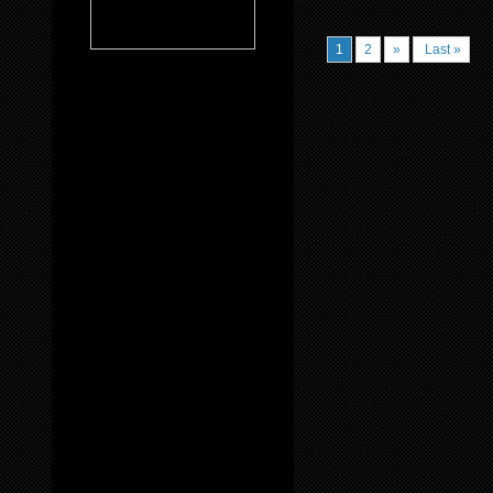
1
2
»
Last »