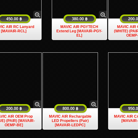
450.00 ฿
380.00 ฿
200.0
IC AIR RC Lanyard
MAVIC AIR PGYTECH
MAVIC AIR 
[MAVAIR-RCL]
Extend Leg [MAVAIR-PGY-
(WHITE) (PAI
EL]
OEMP
200.00 ฿
800.00 ฿
950.0
VIC AIR OEM Prop
MAVIC AIR Rechargable
MAVIC AIR C
UE) (PAIR) [MAVAIR-
LED Propellers (Pair)
[MAVAIR
OEMP-BE]
[MAVAIR-LEDPC]