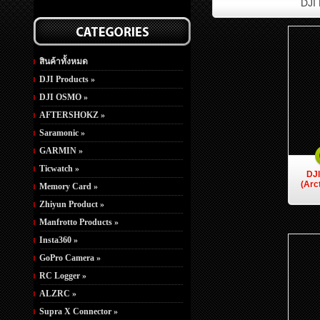
DJI 
สินค้าทั้งหมด
DJI Products »
DJI OSMO »
AFTERSHOKZ »
Saramonic »
GARMIN »
Ticwatch »
DJ
(Arc
Memory Card »
Zhiyun Product »
Manfrotto Products »
Insta360 »
GoPro Camera »
RC Logger »
ALZRC »
Supra X Connector »