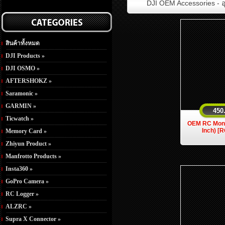
DJI OEM Accessories - อ
สินค้าทั้งหมด
DJI Products »
DJI OSMO »
AFTERSHOKZ »
Saramonic »
GARMIN »
450
Ticwatch »
OEM RC Moni
Inch) [
Memory Card »
Zhiyun Product »
Manfrotto Products »
Insta360 »
GoPro Camera »
RC Logger »
ALZRC »
Supra X Connector »