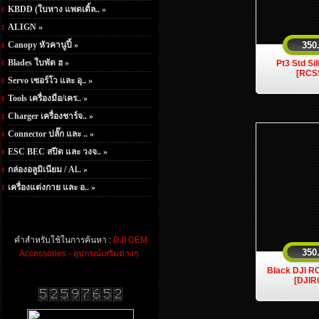
KBDD (ใบหาง แพดเดิ้ล.. »
ALIGN »
Canopy หัวคานูปี้ »
350
Blades ใบพัด ฮ »
Pt3 Std Si
[RCS
Servo เซอร์โว และ อุ.. »
Tools เครื่องมือ/เคร.. »
Charger เครื่องชาร์จ.. »
Connector ปลั๊ก และ .. »
ESC BEC สปีด และ วงจ.. »
กล่องอลูมิเนียม / Al.. »
เครื่องแต่งกาย และ อ.. »
คำสำหรับใช้ในการค้นหา :
DJI OEM
350
Accessories - อุปกรณ์เสริมต่างๆ
Black DJI R
[DJI