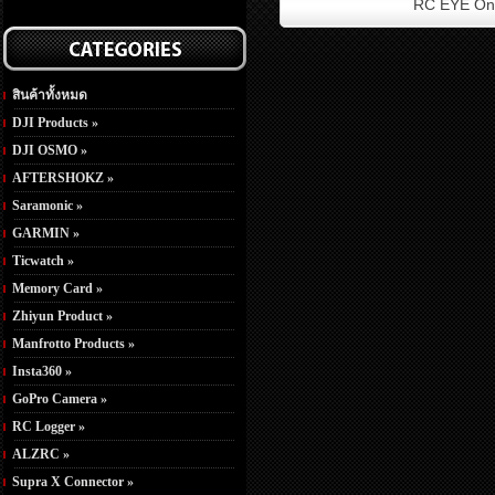
RC EYE On
สินค้าทั้งหมด
DJI Products »
DJI OSMO »
AFTERSHOKZ »
Saramonic »
GARMIN »
Ticwatch »
Memory Card »
Zhiyun Product »
Manfrotto Products »
Insta360 »
GoPro Camera »
RC Logger »
ALZRC »
Supra X Connector »