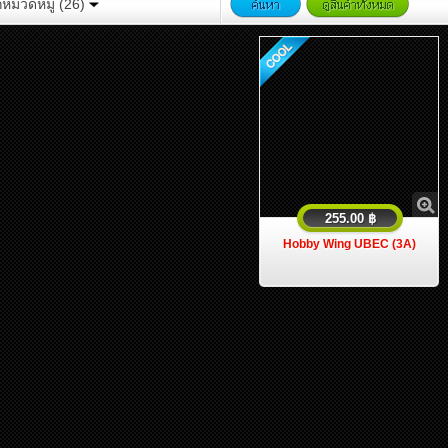
กหมวดหมู่ (26)
255.00 ฿
Hobby Wing UBEC (3A)