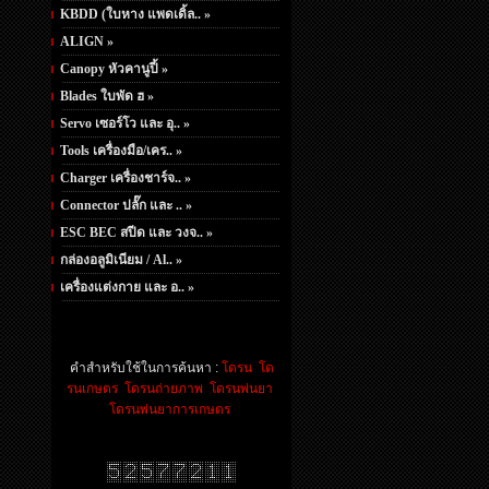
KBDD (ใบหาง แพดเดิ้ล.. »
ALIGN »
Canopy หัวคานูปี้ »
Blades ใบพัด ฮ »
Servo เซอร์โว และ อุ.. »
Tools เครื่องมือ/เคร.. »
Charger เครื่องชาร์จ.. »
Connector ปลั๊ก และ .. »
ESC BEC สปีด และ วงจ.. »
กล่องอลูมิเนียม / Al.. »
เครื่องแต่งกาย และ อ.. »
คำสำหรับใช้ในการค้นหา :
โดรน
โด
รนเกษตร
โดรนถ่ายภาพ
โดรนพ่นยา
โดรนพ่นยาการเกษตร