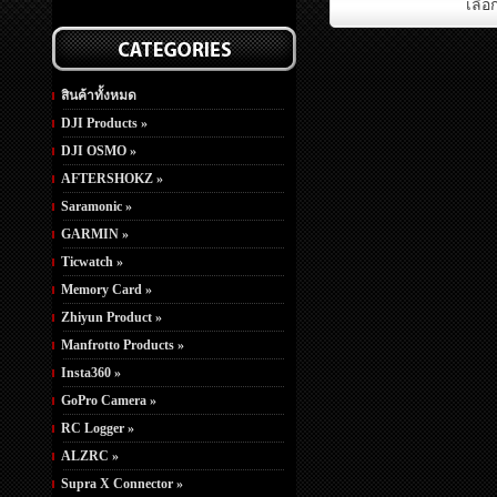
เลือ
สินค้าทั้งหมด
DJI Products »
DJI OSMO »
AFTERSHOKZ »
Saramonic »
GARMIN »
Ticwatch »
Memory Card »
Zhiyun Product »
Manfrotto Products »
Insta360 »
GoPro Camera »
RC Logger »
ALZRC »
Supra X Connector »