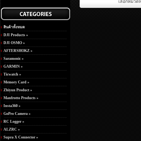
เลือกหมวดหม
สินค้าทั้งหมด
DJI Products »
DJI OSMO »
AFTERSHOKZ »
Saramonic »
GARMIN »
Ticwatch »
Memory Card »
Zhiyun Product »
Manfrotto Products »
Insta360 »
GoPro Camera »
RC Logger »
ALZRC »
Supra X Connector »