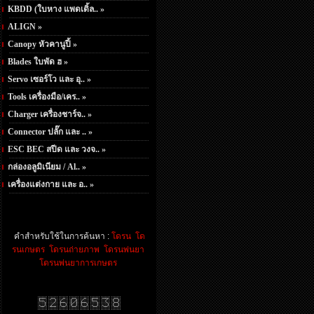
KBDD (ใบหาง แพดเดิ้ล.. »
ALIGN »
Canopy หัวคานูปี้ »
Blades ใบพัด ฮ »
Servo เซอร์โว และ อุ.. »
Tools เครื่องมือ/เคร.. »
Charger เครื่องชาร์จ.. »
Connector ปลั๊ก และ .. »
ESC BEC สปีด และ วงจ.. »
กล่องอลูมิเนียม / Al.. »
เครื่องแต่งกาย และ อ.. »
คำสำหรับใช้ในการค้นหา :
โดรน
โด
รนเกษตร
โดรนถ่ายภาพ
โดรนพ่นยา
โดรนพ่นยาการเกษตร