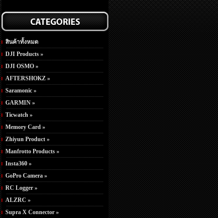
สินค้าทั้งหมด
DJI Products »
DJI OSMO »
AFTERSHOKZ »
Saramonic »
GARMIN »
Ticwatch »
Memory Card »
Zhiyun Product »
Manfrotto Products »
Insta360 »
GoPro Camera »
RC Logger »
ALZRC »
Supra X Connector »