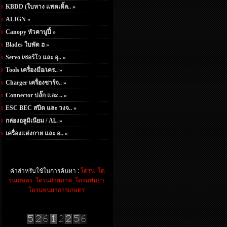
KBDD (ใบหาง แพดเดิ้ล.. »
ALIGN »
Canopy หัวคานูปี้ »
Blades ใบพัด ฮ »
Servo เซอร์โว และ อุ.. »
Tools เครื่องมือ/เคร.. »
Charger เครื่องชาร์จ.. »
Connector ปลั๊ก และ .. »
ESC BEC สปีด และ วงจ.. »
กล่องอลูมิเนียม / Al.. »
เครื่องแต่งกาย และ อ.. »
คำสำหรับใช้ในการค้นหา :
โดรน
โด
รนเกษตร
โดรนถ่ายภาพ
โดรนพ่นยา
โดรนพ่นยาการเกษตร