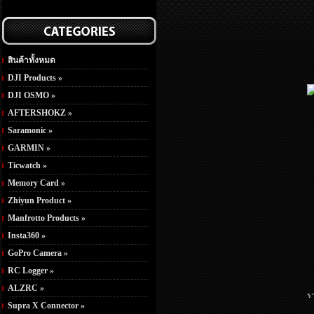
สินค้าทั้งหมด
DJI Products »
DJI OSMO »
AFTERSHOKZ »
Saramonic »
GARMIN »
Ticwatch »
Memory Card »
Zhiyun Product »
Manfrotto Products »
Insta360 »
GoPro Camera »
RC Logger »
ALZRC »
ร
Supra X Connector »