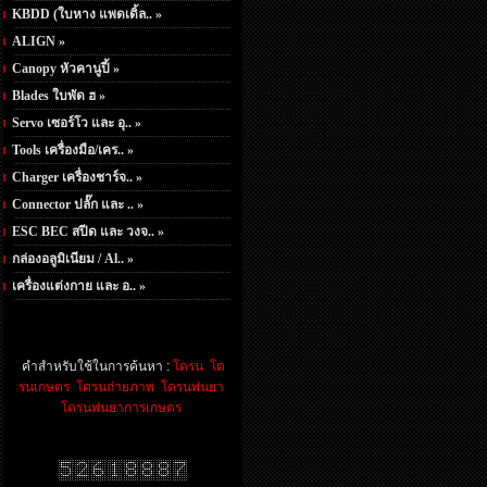
KBDD (ใบหาง แพดเดิ้ล.. »
ALIGN »
Canopy หัวคานูปี้ »
Blades ใบพัด ฮ »
Servo เซอร์โว และ อุ.. »
Tools เครื่องมือ/เคร.. »
Charger เครื่องชาร์จ.. »
Connector ปลั๊ก และ .. »
ESC BEC สปีด และ วงจ.. »
กล่องอลูมิเนียม / Al.. »
เครื่องแต่งกาย และ อ.. »
คำสำหรับใช้ในการค้นหา :
โดรน
โด
รนเกษตร
โดรนถ่ายภาพ
โดรนพ่นยา
โดรนพ่นยาการเกษตร