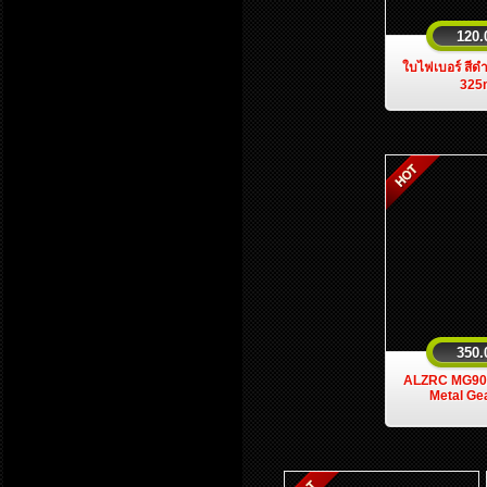
120.
ใบไฟเบอร์ สีด
32
350.
ALZRC MG900
Metal Ge