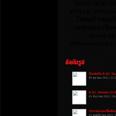
#‎KRC #‎KRCS
#‎THAILAND #aeria
โรเตอร์ #‎สอนบ
#แฟนท่อม #อินสไ
#‎Ronin #‎R
#‎Phantom3ADV #
บินเล่นกับ K-RC Sh
09 ตุลาคม 2012 | 11:
K-RC ประกอบ ALI
01 ธันวาคม 2011 | 20
ประกอบและเซ็ตอัพเ
12 พฤศจิกายน 2011 | 