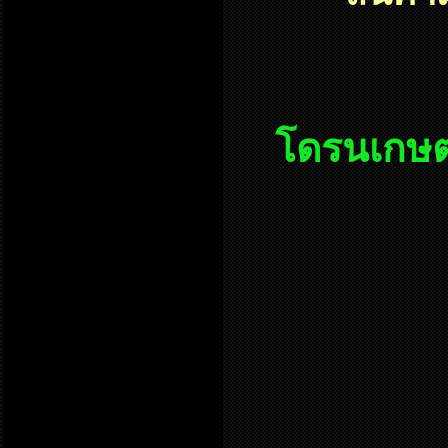
โดรนเกษต