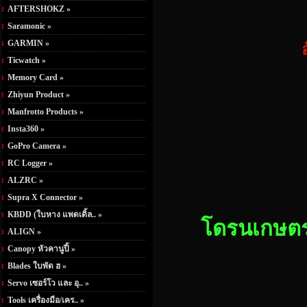
AFTERSHOKZ »
Saramonic »
GARMIN »
Ticwatch »
Memory Card »
Zhiyun Product »
Manfrotto Products »
Insta360 »
GoPro Camera »
RC Logger »
ALZRC »
Supra X Connector »
KBDD (ใบหาง แพดเดิ้ล.. »
โดรนเกษตร 
ALIGN »
Canopy หัวคานูปี้ »
Blades ใบพัด ฮ »
Servo เซอร์โว และ อุ.. »
Tools เครื่องมือ/เคร.. »