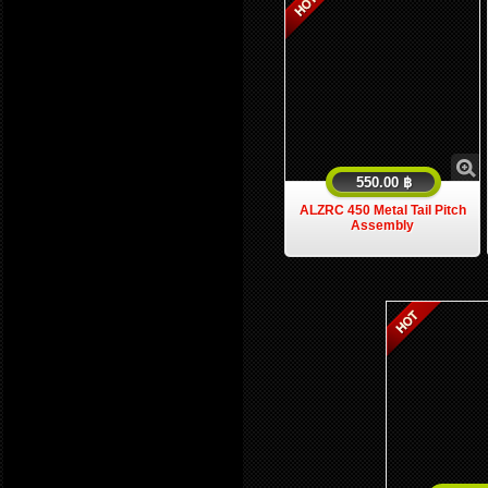
550.00 ฿
ALZRC 450 Metal Tail Pitch
Assembly