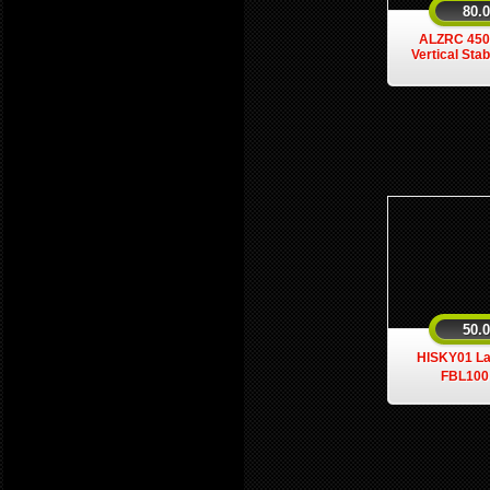
80.
ALZRC 450 
Vertical Stab
50.
HISKY01 La
FBL100 