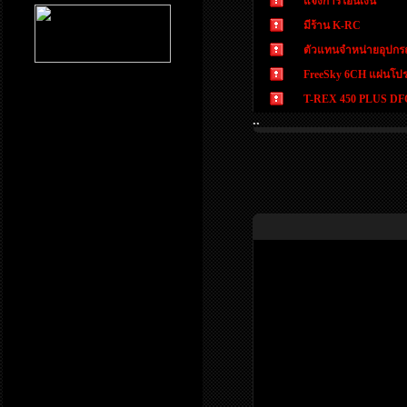
แจ้งการโอนเงิน
มีร้าน K-RC
ตัวแทนจำหน่ายอุปกรณ์
FreeSky 6CH แผ่นโปร
T-REX 450 PLUS DFC 
..