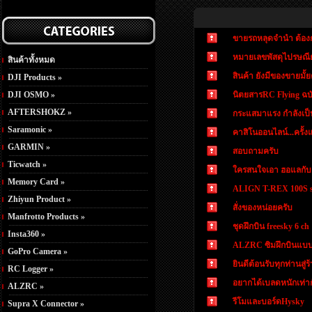
ขายรถหลุดจำนำ ต้องก
หมายเลขพัสดุไปรษณีย
สินค้าทั้งหมด
สินค้า ยังมีของขายมั้ย
DJI Products »
DJI OSMO »
นิตยสารRC Flying ฉบั
AFTERSHOKZ »
กระแสมาแรง กำลังเป็น
Saramonic »
คาสิโนออนไลน์...ครั้งแร
GARMIN »
สอบถามครับ
Ticwatch »
ใครสนใจเอา ฮอแลกับ
Memory Card »
ALIGN T-REX 100S 
Zhiyun Product »
สั่งของหน่อยครับ
Manfrotto Products »
ชุดฝึกบิน freesky 6 ch
Insta360 »
ALZRC ซิมฝึกบินแบบ
GoPro Camera »
ยินดีต้อนรับทุกท่านสู่
RC Logger »
อยากได้เบลดหนักเท่า
ALZRC »
รีโมและบอร์ดHysky
Supra X Connector »