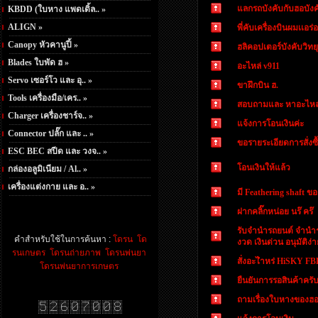
แลกรถบังคับกับฮอบังค
KBDD (ใบหาง แพดเดิ้ล.. »
ALIGN »
พี่คับเครื่องบินผมเเอ
Canopy หัวคานูปี้ »
ฮลิคอปเตอร์บังคับวิทยุ
Blades ใบพัด ฮ »
อะไหล่ v911
Servo เซอร์โว และ อุ.. »
ขาฝึกบิน ฮ.
Tools เครื่องมือ/เคร.. »
สอบถามและ หาอะไหล่
Charger เครื่องชาร์จ.. »
แจ้งการโอนเงินค่ะ
Connector ปลั๊ก และ .. »
ขอรายระเอียดการสั่งซื
ESC BEC สปีด และ วงจ.. »
โอนเงินให้แล้ว
กล่องอลูมิเนียม / Al.. »
เครื่องแต่งกาย และ อ.. »
มี Feathering shaft ข
ฝากคลิ๊กหน่อย นร๊ คร๊
รับจำนำรถยนต์ จำนำรถ 
คำสำหรับใช้ในการค้นหา :
โดรน
โด
งวด เงินด่วน อนุมัติง่
รนเกษตร
โดรนถ่ายภาพ
โดรนพ่นยา
สั่งอะไำหร่ HiSKY FB
โดรนพ่นยาการเกษตร
ยืนยันการรอสินค้าครั
ถามเรื่องใบหางของฮอ